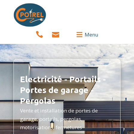


Menu

Electricité - Portails -
Portes de garage -
Pergolas
Vente et installation de portes de
garage, portails, pergolas,
motorisations, fermetures