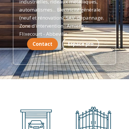
industrielles, rideaux métalliques,
automatismes... Electricité générale
(neuf et rénovation), SAV, dépannage.
Zone d'intervention : Amiens -
Flixecourt - Abbeville
Contact
Espace pro